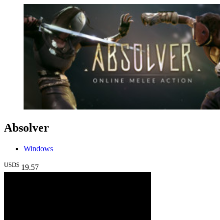
Absolver
Windows
USD$
19
.57