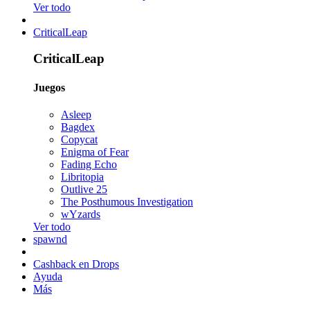
Ver todo
CriticalLeap
CriticalLeap
Juegos
Asleep
Bagdex
Copycat
Enigma of Fear
Fading Echo
Libritopia
Outlive 25
The Posthumous Investigation
wYzards
Ver todo
spawnd
Cashback en Drops
Ayuda
Más