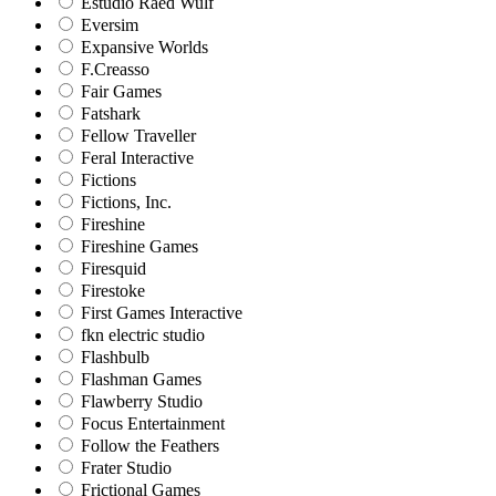
Estudio Raed Wulf
Eversim
Expansive Worlds
F.Creasso
Fair Games
Fatshark
Fellow Traveller
Feral Interactive
Fictions
Fictions, Inc.
Fireshine
Fireshine Games
Firesquid
Firestoke
First Games Interactive
fkn electric studio
Flashbulb
Flashman Games
Flawberry Studio
Focus Entertainment
Follow the Feathers
Frater Studio
Frictional Games