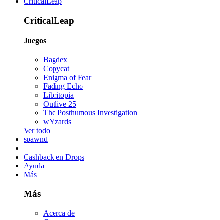
CriticalLeap
CriticalLeap
Juegos
Bagdex
Copycat
Enigma of Fear
Fading Echo
Libritopia
Outlive 25
The Posthumous Investigation
wYzards
Ver todo
spawnd
Cashback en Drops
Ayuda
Más
Más
Acerca de