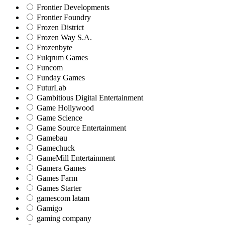
Frontier Developments
Frontier Foundry
Frozen District
Frozen Way S.A.
Frozenbyte
Fulqrum Games
Funcom
Funday Games
FuturLab
Gambitious Digital Entertainment
Game Hollywood
Game Science
Game Source Entertainment
Gamebau
Gamechuck
GameMill Entertainment
Gamera Games
Games Farm
Games Starter
gamescom latam
Gamigo
gaming company