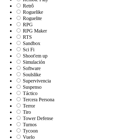
Retrô
Roguelike
Roguelite
RPG
RPG Maker
RTS
Sandbox
Sci Fi
Shoot'em up
Simulación
Software
Soulslike
Supervivencia
Suspenso
Táctico
Tercera Persona
Terror
Tiro
Tower Defense
Turnos
Tycoon
Vuelo