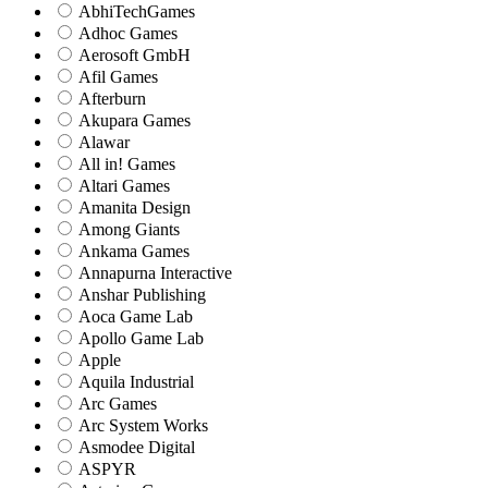
AbhiTechGames
Adhoc Games
Aerosoft GmbH
Afil Games
Afterburn
Akupara Games
Alawar
All in! Games
Altari Games
Amanita Design
Among Giants
Ankama Games
Annapurna Interactive
Anshar Publishing
Aoca Game Lab
Apollo Game Lab
Apple
Aquila Industrial
Arc Games
Arc System Works
Asmodee Digital
ASPYR