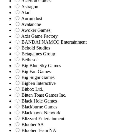
Asterion Games
Astragon
Atari
Aurumdust
Avalanche
Awoker Games
Axis Game Factory
BANDAI NAMCO Entertainment
Behold Studios
Betagames Group
Bethesda
Big Blue Sky Games
Big Fan Games
Big Sugar Games
Bigben Interactive
Bitbox Ltd.
Bitten Toast Games Inc.
Black Hole Games
Blackburne Games
Blackhawk Network
Blizzard Entertainment
Bloober SA
Bloober Team NA