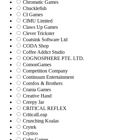
Chromatic Games
Chucklefish
CI Games
CIMU Limited
Claws Up Games
Clever Trickster
Coatsink Software Ltd
CODA Shop
Coffee Addict Studio
COGNOSPHERE PTE. LTD.
ComonGames
Competition Company
Continuum Entertainment
Cornfox & Brothers
Crania Games
Creative Hand
Creepy Jar
CRITICAL REFLEX
CriticalLeap
Crunching Koalas
Crytek
Crytivo
Cube Games