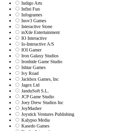
Indigo Arts
Infini Fun
Infogrames
Inov3 Games
Interactive Stone
inXile Entertainment
IO Interactive
Io-Interactive A/S
IOI Gamer
Iron Galaxy Studios
Ironhide Game Studio
Ishtar Games
Ivy Road
Jackbox Games, Inc
Jagex Ltd
JanduSoft S.L.
JCP Game Studio
Joey Drew Studios Inc
JoyMasher
Joystick Ventures Publishing
Kalypso Media
Kasedo Games