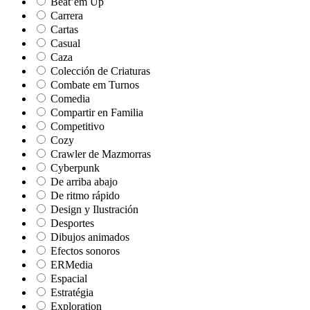
Beat’em Up
Carrera
Cartas
Casual
Caza
Colección de Criaturas
Combate em Turnos
Comedia
Compartir en Familia
Competitivo
Cozy
Crawler de Mazmorras
Cyberpunk
De arriba abajo
De ritmo rápido
Design y Ilustración
Desportes
Dibujos animados
Efectos sonoros
ERMedia
Espacial
Estratégia
Exploration