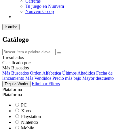
Carreras
Tu juego en Nuuvem
Nuuvem Co-op
Ir arriba
Catálogo
1 resultados
Clasificado por:
Más Buscados
Más Buscados
Orden Alfabetica
Últimos Añadidos
Fecha de
lanzamiento
Más Vendidos
Precio más bajo
Mayor descuento
Eliminar Filtros
Tequila Works
Plataforma
Plataforma
PC
Xbox
Playstation
Nintendo
Mobile