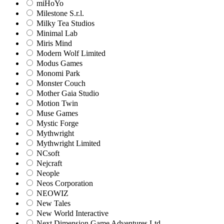
miHoYo
Milestone S.r.l.
Milky Tea Studios
Minimal Lab
Miris Mind
Modern Wolf Limited
Modus Games
Monomi Park
Monster Couch
Mother Gaia Studio
Motion Twin
Muse Games
Mystic Forge
Mythwright
Mythwright Limited
NCsoft
Nejcraft
Neople
Neos Corporation
NEOWIZ
New Tales
New World Interactive
Next Dimension Game Adventures Ltd