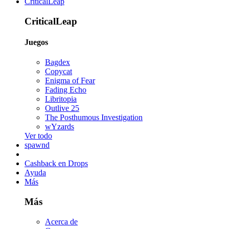
CriticalLeap
CriticalLeap
Juegos
Bagdex
Copycat
Enigma of Fear
Fading Echo
Libritopia
Outlive 25
The Posthumous Investigation
wYzards
Ver todo
spawnd
Cashback en Drops
Ayuda
Más
Más
Acerca de