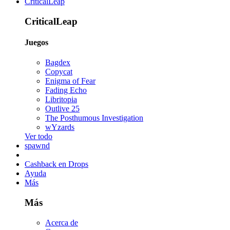
CriticalLeap
CriticalLeap
Juegos
Bagdex
Copycat
Enigma of Fear
Fading Echo
Libritopia
Outlive 25
The Posthumous Investigation
wYzards
Ver todo
spawnd
Cashback en Drops
Ayuda
Más
Más
Acerca de