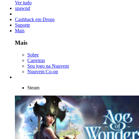
Ver tudo
spawnd
Cashback em Drops
Suporte
Mais
Mais
Sobre
Carreiras
Seu jogo na Nuuvem
Nuuvem Co-op
Steam