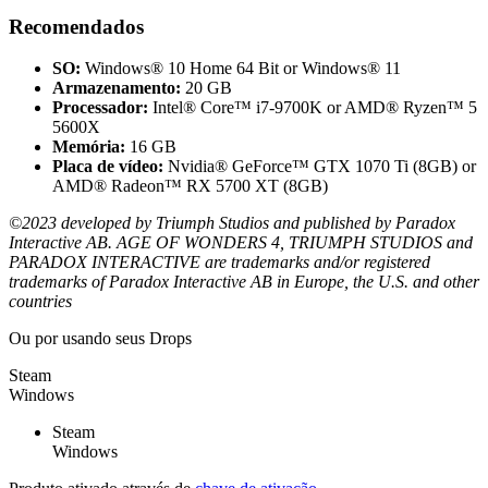
Recomendados
SO:
Windows® 10 Home 64 Bit or Windows® 11
Armazenamento:
20 GB
Processador:
Intel® Core™ i7-9700K or AMD® Ryzen™ 5
5600X
Memória:
16 GB
Placa de vídeo:
Nvidia® GeForce™ GTX 1070 Ti (8GB) or
AMD® Radeon™ RX 5700 XT (8GB)
©2023 developed by Triumph Studios and published by Paradox
Interactive AB. AGE OF WONDERS 4, TRIUMPH STUDIOS and
PARADOX INTERACTIVE are trademarks and/or registered
trademarks of Paradox Interactive AB in Europe, the U.S. and other
countries
Ou por
usando seus Drops
Steam
Windows
Steam
Windows