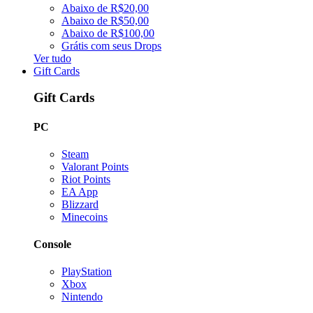
Abaixo de R$20,00
Abaixo de R$50,00
Abaixo de R$100,00
Grátis com seus Drops
Ver tudo
Gift Cards
Gift Cards
PC
Steam
Valorant Points
Riot Points
EA App
Blizzard
Minecoins
Console
PlayStation
Xbox
Nintendo