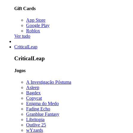
Gift Cards
App Store
Google Play
Roblox
Ver tudo
CriticalLeap
CriticalLeap
Jogos
A Investigação Póstuma
Asleep
Bagdex
Copycat
Enigma do Medo
Fading Echo
Granblue Fantasy
Libritopia
Outlive 25
wYzards