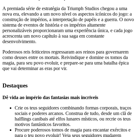
A premiada série de estratégia da Triumph Studios chegou a uma
nova era, elevando a um novo nível os aspectos icónicos do jogo: a
construção de impérios, a interpretação de papéis e a guerra. O novo
sistema de eventos de história e os impérios altamente
personalizáveis ​​proporcionaram uma experiência única, e cada jogo
acrescenta um novo capítulo à sua saga em constante
desenvolvimento.
Poderosos reis feiticeiros regressaram aos reinos para governarem
como deuses entre os mortais. Reivindique e domine os tomos da
magia, para seu povo evoluir, e prepare-se para uma batalha épica
que vai determinar as eras por vir.
Destaques
Dê vida ao império das fantasias mais incríveis
Crie os teus seguidores combinando formas corporais, traços
sociais e poderes arcanos. Construa de tudo, desde um clã de
halflings canibais até elfos lunares místicos, ou recrie os teus
motivos fantásticos favoritos.
Procure poderosos tomos de magia para encantar exércitos e
para o teu povo evoluir! Veja seus seguidores mudarem