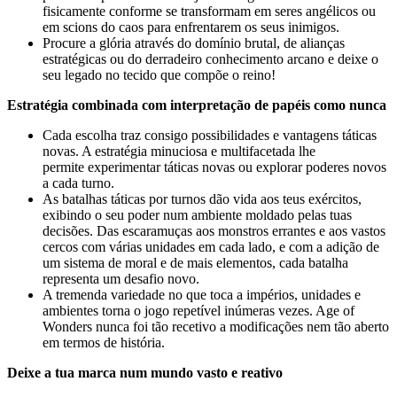
fisicamente conforme se transformam em seres angélicos ou
em scions do caos para enfrentarem os seus inimigos.
Procure a glória através do domínio brutal, de alianças
estratégicas ou do derradeiro conhecimento arcano e deixe o
seu legado no tecido que compõe o reino!
Estratégia combinada com interpretação de papéis como nunca
Cada escolha traz consigo possibilidades e vantagens táticas
novas. A estratégia minuciosa e multifacetada lhe
permite experimentar táticas novas ou explorar poderes novos
a cada turno.
As batalhas táticas por turnos dão vida aos teus exércitos,
exibindo o seu poder num ambiente moldado pelas tuas
decisões. Das escaramuças aos monstros errantes e aos vastos
cercos com várias unidades em cada lado, e com a adição de
um sistema de moral e de mais elementos, cada batalha
representa um desafio novo.
A tremenda variedade no que toca a impérios, unidades e
ambientes torna o jogo repetível inúmeras vezes. Age of
Wonders nunca foi tão recetivo a modificações nem tão aberto
em termos de história.
Deixe a tua marca num mundo vasto e reativo