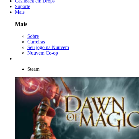
Cashback em Drops
Suporte
Mais
Mais
Sobre
Carreiras
Seu jogo na Nuuvem
Nuuvem Co-op
Steam