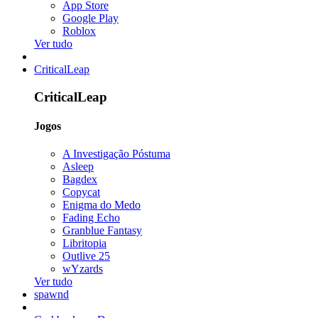
App Store
Google Play
Roblox
Ver tudo
CriticalLeap
CriticalLeap
Jogos
A Investigação Póstuma
Asleep
Bagdex
Copycat
Enigma do Medo
Fading Echo
Granblue Fantasy
Libritopia
Outlive 25
wYzards
Ver tudo
spawnd