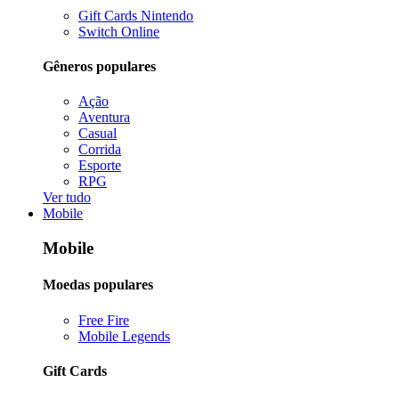
Gift Cards Nintendo
Switch Online
Gêneros populares
Ação
Aventura
Casual
Corrida
Esporte
RPG
Ver tudo
Mobile
Mobile
Moedas populares
Free Fire
Mobile Legends
Gift Cards