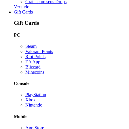
Grátis com seus Drops
Ver tudo
Gift Cards
Gift Cards
PC
Steam
Valorant Points
Riot Points
EA App
Blizzard
Minecoins
Console
PlayStation
Xbox
Nintendo
Mobile
App Store