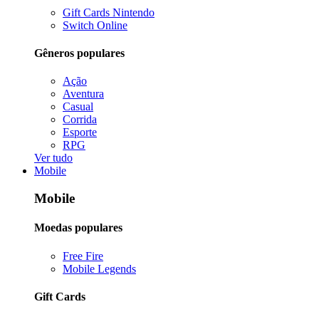
Gift Cards Nintendo
Switch Online
Gêneros populares
Ação
Aventura
Casual
Corrida
Esporte
RPG
Ver tudo
Mobile
Mobile
Moedas populares
Free Fire
Mobile Legends
Gift Cards