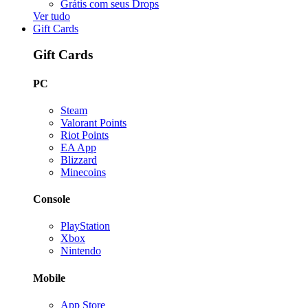
Grátis com seus Drops
Ver tudo
Gift Cards
Gift Cards
PC
Steam
Valorant Points
Riot Points
EA App
Blizzard
Minecoins
Console
PlayStation
Xbox
Nintendo
Mobile
App Store