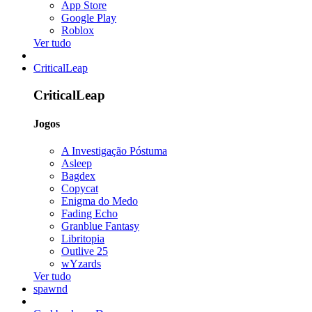
App Store
Google Play
Roblox
Ver tudo
CriticalLeap
CriticalLeap
Jogos
A Investigação Póstuma
Asleep
Bagdex
Copycat
Enigma do Medo
Fading Echo
Granblue Fantasy
Libritopia
Outlive 25
wYzards
Ver tudo
spawnd