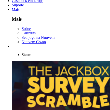
Cashback em Drops
Suporte
Mais
Mais
Sobre
Carreiras
Seu jogo na Nuuvem
Nuuvem Co-op
Steam