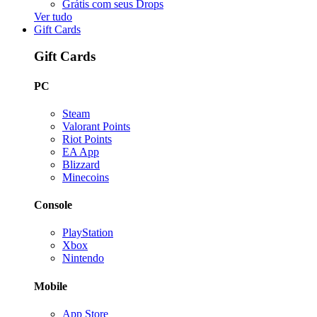
Grátis com seus Drops
Ver tudo
Gift Cards
Gift Cards
PC
Steam
Valorant Points
Riot Points
EA App
Blizzard
Minecoins
Console
PlayStation
Xbox
Nintendo
Mobile
App Store