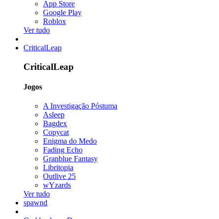
App Store
Google Play
Roblox
Ver tudo
CriticalLeap
CriticalLeap
Jogos
A Investigação Póstuma
Asleep
Bagdex
Copycat
Enigma do Medo
Fading Echo
Granblue Fantasy
Libritopia
Outlive 25
wYzards
Ver tudo
spawnd