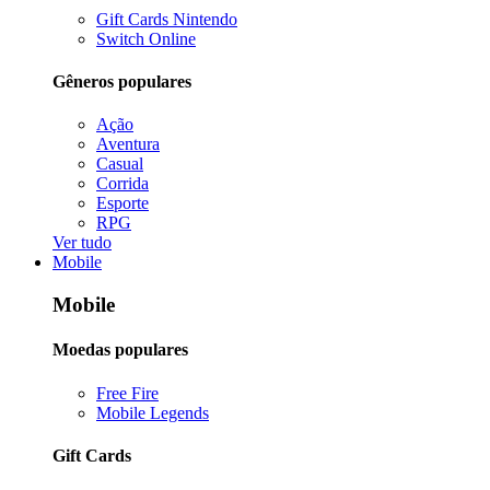
Gift Cards Nintendo
Switch Online
Gêneros populares
Ação
Aventura
Casual
Corrida
Esporte
RPG
Ver tudo
Mobile
Mobile
Moedas populares
Free Fire
Mobile Legends
Gift Cards