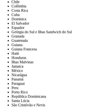
Chile
Colômbia
Costa Rica
Cuba
Dominica
El Salvador
Equador
Geórgia do Sul e Ilhas Sandwich do Sul
Granada
Guatemala
Guiana
Guiana Francesa
Haiti
Honduras
Ilhas Malvinas
Jamaica
México
Nicarágua
Panamá
Paraguai
Peru
Porto Rico
República Dominicana
Santa Lúcia
São Cristóvão e Nevis