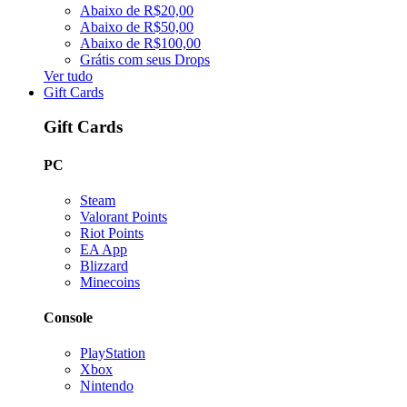
Abaixo de R$20,00
Abaixo de R$50,00
Abaixo de R$100,00
Grátis com seus Drops
Ver tudo
Gift Cards
Gift Cards
PC
Steam
Valorant Points
Riot Points
EA App
Blizzard
Minecoins
Console
PlayStation
Xbox
Nintendo