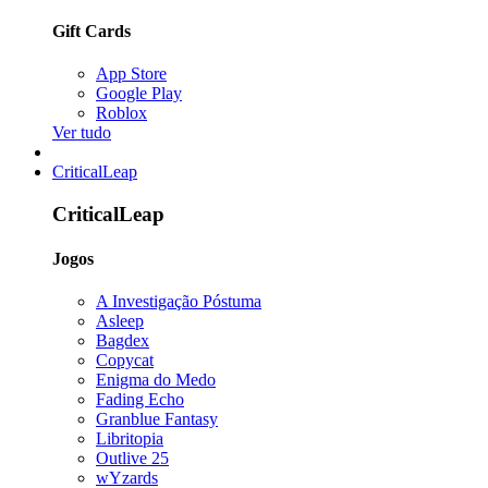
Gift Cards
App Store
Google Play
Roblox
Ver tudo
CriticalLeap
CriticalLeap
Jogos
A Investigação Póstuma
Asleep
Bagdex
Copycat
Enigma do Medo
Fading Echo
Granblue Fantasy
Libritopia
Outlive 25
wYzards