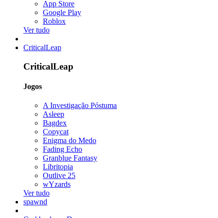
App Store
Google Play
Roblox
Ver tudo
CriticalLeap
CriticalLeap
Jogos
A Investigação Póstuma
Asleep
Bagdex
Copycat
Enigma do Medo
Fading Echo
Granblue Fantasy
Libritopia
Outlive 25
wYzards
Ver tudo
spawnd