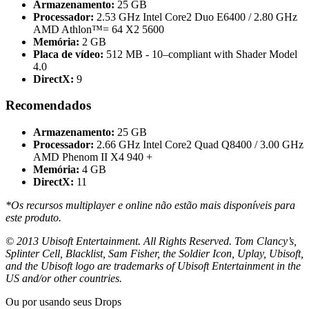
Armazenamento:
25 GB
Processador:
2.53 GHz Intel Core2 Duo E6400 / 2.80 GHz
AMD Athlon™= 64 X2 5600
Memória:
2 GB
Placa de vídeo:
512 MB - 10–compliant with Shader Model
4.0
DirectX:
9
Recomendados
Armazenamento:
25 GB
Processador:
2.66 GHz Intel Core2 Quad Q8400 / 3.00 GHz
AMD Phenom II X4 940 +
Memória:
4 GB
DirectX:
11
*Os recursos multiplayer e online não estão mais disponíveis para
este produto.
© 2013 Ubisoft Entertainment. All Rights Reserved. Tom Clancy’s,
Splinter Cell, Blacklist, Sam Fisher, the Soldier Icon, Uplay, Ubisoft,
and the Ubisoft logo are trademarks of Ubisoft Entertainment in the
US and/or other countries.
Ou por
usando seus Drops