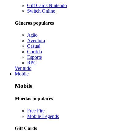
Gift Cards Nintendo
Switch Online
Gêneros populares
Ação
Aventura
Casual
Corrida
Esporte
RPG
Ver tudo
Mobile
Mobile
Moedas populares
Free Fire
Mobile Legends
Gift Cards