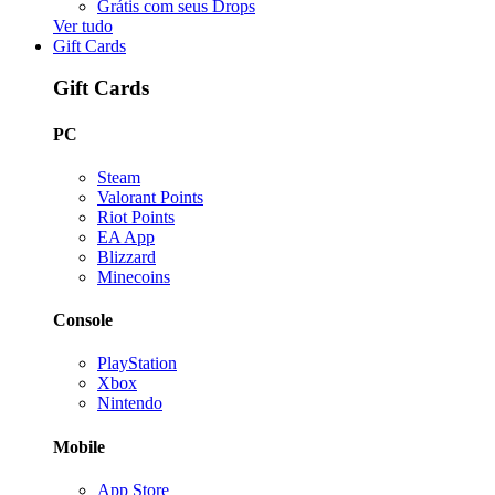
Grátis com seus Drops
Ver tudo
Gift Cards
Gift Cards
PC
Steam
Valorant Points
Riot Points
EA App
Blizzard
Minecoins
Console
PlayStation
Xbox
Nintendo
Mobile
App Store