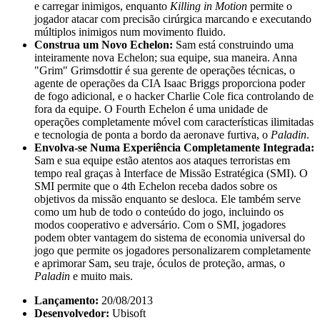
e carregar inimigos, enquanto
Killing in Motion
permite o
jogador atacar com precisão cirúrgica marcando e executando
múltiplos inimigos num movimento fluido.
Construa um Novo Echelon:
Sam está construindo uma
inteiramente nova Echelon; sua equipe, sua maneira. Anna
"Grim" Grimsdottir é sua gerente de operações técnicas, o
agente de operações da CIA Isaac Briggs proporciona poder
de fogo adicional, e o hacker Charlie Cole fica controlando de
fora da equipe. O Fourth Echelon é uma unidade de
operações completamente móvel com características ilimitadas
e tecnologia de ponta a bordo da aeronave furtiva, o
Paladin
.
Envolva-se Numa Experiência Completamente Integrada:
Sam e sua equipe estão atentos aos ataques terroristas em
tempo real graças à Interface de Missão Estratégica (SMI). O
SMI permite que o 4th Echelon receba dados sobre os
objetivos da missão enquanto se desloca. Ele também serve
como um hub de todo o conteúdo do jogo, incluindo os
modos cooperativo e adversário. Com o SMI, jogadores
podem obter vantagem do sistema de economia universal do
jogo que permite os jogadores personalizarem completamente
e aprimorar Sam, seu traje, óculos de proteção, armas, o
Paladin
e muito mais.
Lançamento:
20/08/2013
Desenvolvedor:
Ubisoft