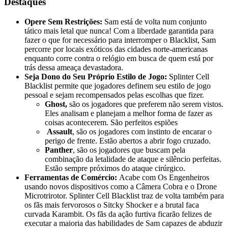
Destaques
Opere Sem Restrições:
Sam está de volta num conjunto
tático mais letal que nunca! Com a liberdade garantida para
fazer o que for necessário para interromper o Blacklist, Sam
percorre por locais exóticos das cidades norte-americanas
enquanto corre contra o relógio em busca de quem está por
trás dessa ameaça devastadora.
Seja Dono do Seu Próprio Estilo de Jogo:
Splinter Cell
Blacklist permite que jogadores definem seu estilo de jogo
pessoal e sejam recompensados pelas escolhas que fizer.
Ghost,
são os jogadores que preferem não serem vistos.
Eles analisam e planejam a melhor forma de fazer as
coisas acontecerem. São perfeitos espiões
Assault
, são os jogadores com instinto de encarar o
perigo de frente. Estão abertos a abrir fogo cruzado.
Panther
, são os jogadores que buscam pela
combinação da letalidade de ataque e silêncio perfeitas.
Estão sempre próximos do ataque cirúrgico.
Ferramentas de Comércio:
Acabe com Os Engenheiros
usando novos dispositivos como a Câmera Cobra e o Drone
Microtrirotor. Splinter Cell Blacklist traz de volta também para
os fãs mais fervorosos o Sitcky Shocker e a brutal faca
curvada Karambit. Os fãs da ação furtiva ficarão felizes de
executar a maioria das habilidades de Sam capazes de abduzir