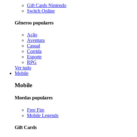
Gift Cards Nintendo
Switch Online
Gêneros populares
Ação
Aventura
Casual
Corrida
Esporte
RPG
Ver tudo
Mobile
Mobile
Moedas populares
Free Fire
Mobile Legends
Gift Cards