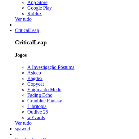
App Store
Google Play
Roblox
Ver tudo
CriticalLeap
CriticalLeap
Jogos
A Investigação Póstuma
Asleep
Bagdex
Copycat
Enigma do Medo
Fading Echo
Granblue Fantasy
Libritopia
Outlive 25
wYzards
Ver tudo
spawnd