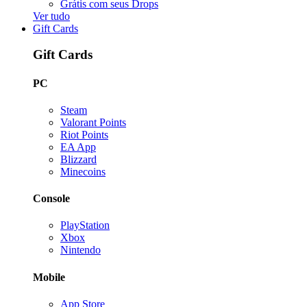
Grátis com seus Drops
Ver tudo
Gift Cards
Gift Cards
PC
Steam
Valorant Points
Riot Points
EA App
Blizzard
Minecoins
Console
PlayStation
Xbox
Nintendo
Mobile
App Store