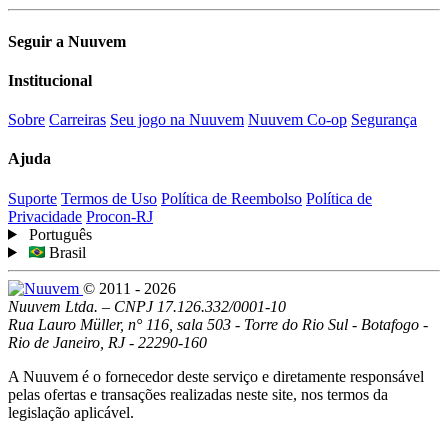
Seguir a Nuuvem
Institucional
Sobre
Carreiras
Seu jogo na Nuuvem
Nuuvem Co-op
Segurança
Ajuda
Suporte
Termos de Uso
Política de Reembolso
Política de
Privacidade
Procon-RJ
Português
Brasil
© 2011 - 2026
Nuuvem Ltda. – CNPJ 17.126.332/0001-10
Rua Lauro Müller, n° 116, sala 503 - Torre do Rio Sul - Botafogo -
Rio de Janeiro, RJ - 22290-160
A Nuuvem é o fornecedor deste serviço e diretamente responsável
pelas ofertas e transações realizadas neste site, nos termos da
legislação aplicável.