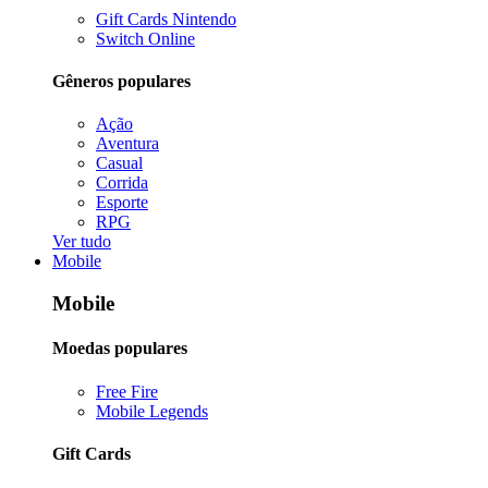
Gift Cards Nintendo
Switch Online
Gêneros populares
Ação
Aventura
Casual
Corrida
Esporte
RPG
Ver tudo
Mobile
Mobile
Moedas populares
Free Fire
Mobile Legends
Gift Cards