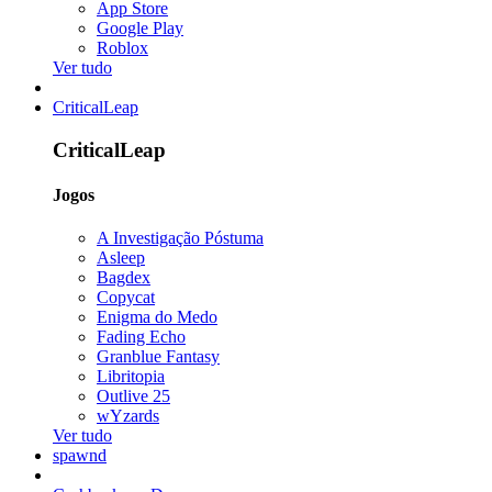
App Store
Google Play
Roblox
Ver tudo
CriticalLeap
CriticalLeap
Jogos
A Investigação Póstuma
Asleep
Bagdex
Copycat
Enigma do Medo
Fading Echo
Granblue Fantasy
Libritopia
Outlive 25
wYzards
Ver tudo
spawnd