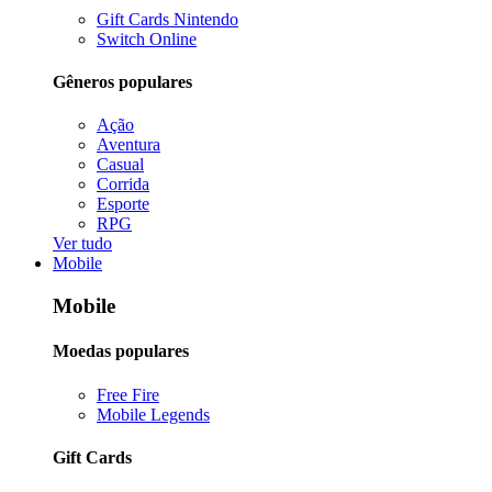
Gift Cards Nintendo
Switch Online
Gêneros populares
Ação
Aventura
Casual
Corrida
Esporte
RPG
Ver tudo
Mobile
Mobile
Moedas populares
Free Fire
Mobile Legends
Gift Cards