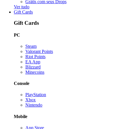
Grátis com seus Drops
Ver tudo
Gift Cards
Gift Cards
PC
Steam
Valorant Points
Riot Points
EA App
Blizzard
Minecoins
Console
PlayStation
Xbox
Nintendo
Mobile
App Store